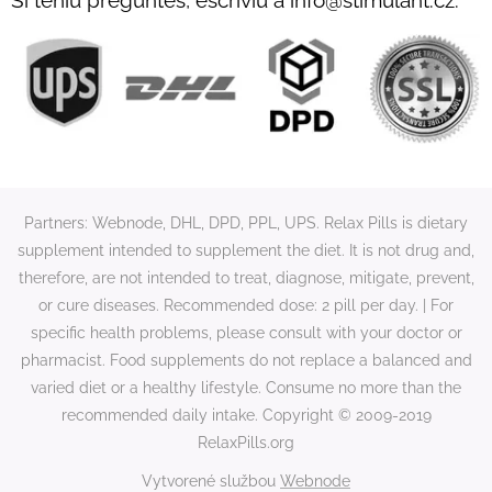
Partners: Webnode, DHL, DPD, PPL, UPS. Relax Pills is dietary
supplement intended to supplement the diet. It is not drug and,
therefore, are not intended to treat, diagnose, mitigate, prevent,
or cure diseases. Recommended dose: 2 pill per day. | For
specific health problems, please consult with your doctor or
pharmacist. Food supplements do not replace a balanced and
varied diet or a healthy lifestyle. Consume no more than the
recommended daily intake. Copyright © 2009-2019
RelaxPills.org
Vytvorené službou
Webnode