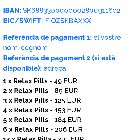
IBAN
: SK6883300000002800911602
BIC/SWIFT:
FIOZSKBAXXX
Referència de pagament 1:
el vostre
nom, cognom
Referència de pagament 2 (si està
disponible):
adreça
1 x Relax Pills
- 49 EUR
2 x Relax Pills
- 89 EUR
3 x Relax Pills
- 125 EUR
4 x Relax Pills
- 153 EUR
5 x Relax Pills
- 184 EUR
6 x Relax Pills
- 206 EUR
12 x Relax Pills
- 291 EUR