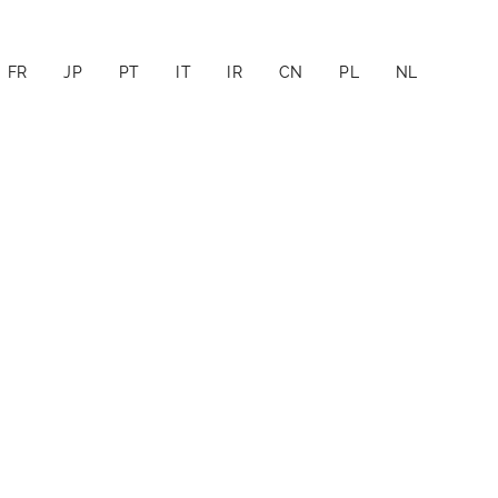
FR
JP
PT
IT
IR
CN
PL
NL