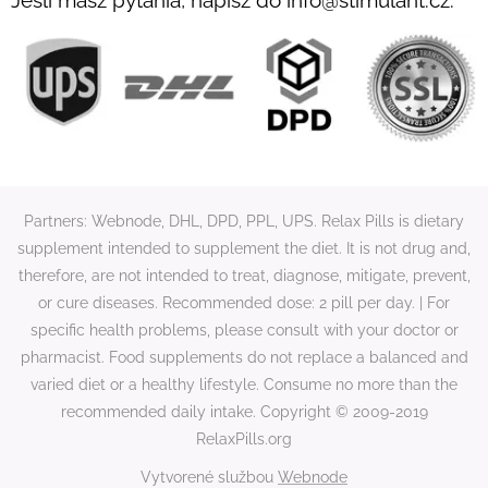
Partners: Webnode, DHL, DPD, PPL, UPS. Relax Pills is dietary
supplement intended to supplement the diet. It is not drug and,
therefore, are not intended to treat, diagnose, mitigate, prevent,
or cure diseases. Recommended dose: 2 pill per day. | For
specific health problems, please consult with your doctor or
pharmacist. Food supplements do not replace a balanced and
varied diet or a healthy lifestyle. Consume no more than the
recommended daily intake. Copyright © 2009-2019
RelaxPills.org
Vytvorené službou
Webnode