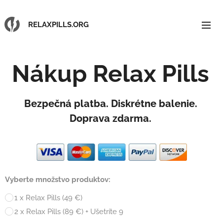
RELAXPILLS.ORG
Nákup
Relax Pills
Bezpečná platba. Diskrétne balenie.
Doprava zdarma.
Vyberte množstvo produktov:
1 x Relax Pills (49 €)
2 x Relax Pills (89 €) + Ušetríte 9