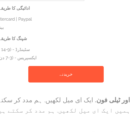
ادائیگی کا طریق
stercard | Paypal
بی
شپنگ کا طریقہ
سٹینڈرڈ - (9-14 دن) - مفت
ایکسپریس - (3-7 دن) - 18 یورو
خریدنے
.اور ٹیلی فون
ایک ای میل لکھیں. ہم مدد کر سکتے
 ہمیں ایک ای میل لکھیں. ہم مدد کر سکتے ہ