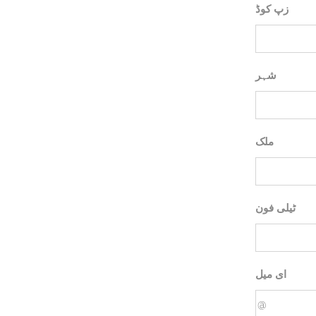
زپ کوڈ
شہر
ملک
ٹیلی فون
ای میل