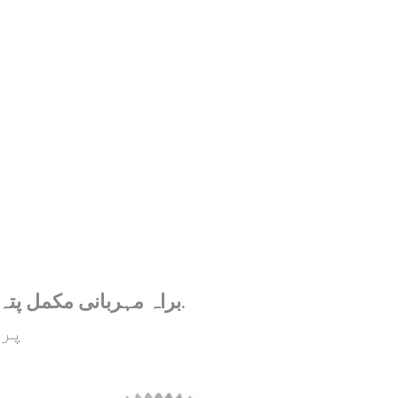
براہ مہربانی مکمل پتہ .
پر!