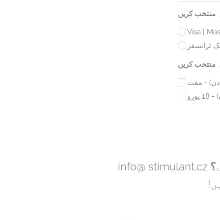
ہ منتخب کریں
Visa | Ma
نک ٹرانسفر
 منتخب کریں
info@ stimulant.cz
؟
یں