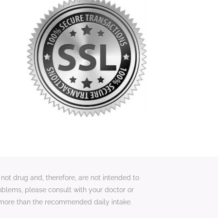
not drug and, therefore, are not intended to
roblems, please consult with your doctor or
 more than the recommended daily intake.