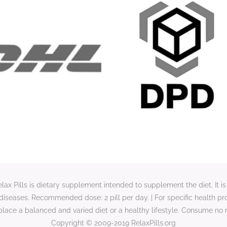
x Pills is dietary supplement intended to supplement the diet. It is 
e diseases. Recommended dose: 2 pill per day. | For specific health p
lace a balanced and varied diet or a healthy lifestyle. Consume no
Copyright © 2009-2019 RelaxPills.org