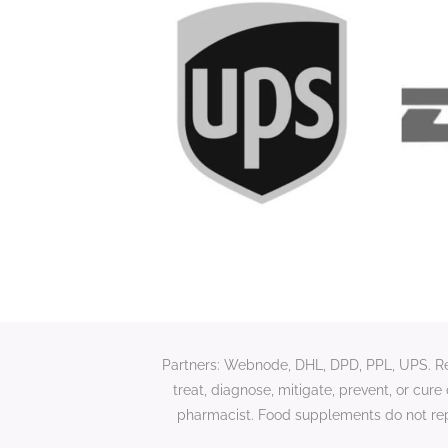
Partners: Webnode, DHL, DPD, PPL, UPS. Rela
treat, diagnose, mitigate, prevent, or cur
pharmacist. Food supplements do not rep