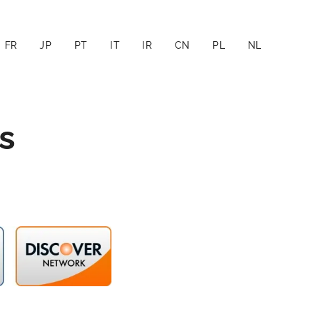
FR
JP
PT
IT
IR
CN
PL
NL
s