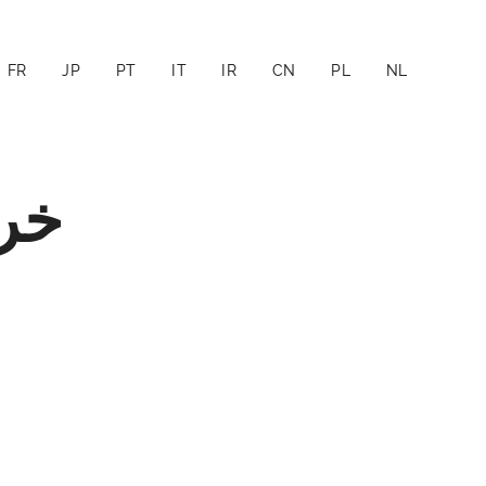
FR
JP
PT
IT
IR
CN
PL
NL
خر.