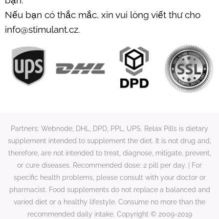
Nếu bạn có thắc mắc, xin vui lòng viết thư cho
info@stimulant.cz.
Partners: Webnode, DHL, DPD, PPL, UPS. Relax Pills is dietary
supplement intended to supplement the diet. It is not drug and,
therefore, are not intended to treat, diagnose, mitigate, prevent,
or cure diseases. Recommended dose: 2 pill per day. | For
specific health problems, please consult with your doctor or
pharmacist. Food supplements do not replace a balanced and
varied diet or a healthy lifestyle. Consume no more than the
recommended daily intake. Copyright © 2009-2019